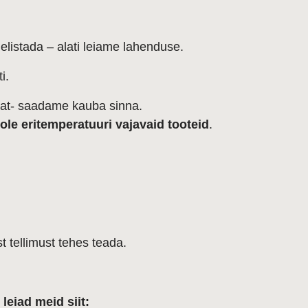
helistada – alati leiame lahenduse.
i.
maat- saadame kauba sinna.
 ole eritemperatuuri vajavaid tooteid
.
t tellimust tehes teada.
leiad meid siit: