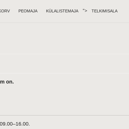
">
KORV
PEOMAJA
KÜLALISTEMAJA
TELKIMISALA
am on.
l 09.00–16.00.