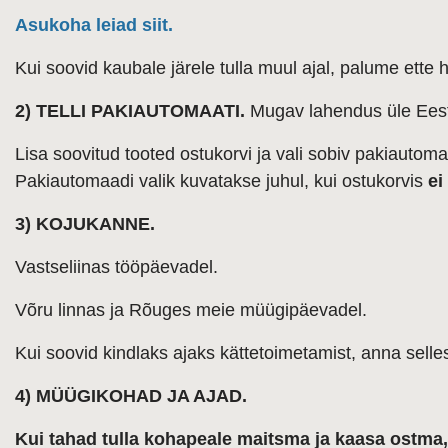
Asukoha leiad siit.
Kui soovid kaubale järele tulla muul ajal, palume ette 
2) TELLI PAKIAUTOMAATI.
Mugav lahendus üle Eest
Lisa soovitud tooted ostukorvi ja vali sobiv pakiauto
Pakiautomaadi valik kuvatakse juhul, kui ostukorvis
ei
3) KOJUKANNE.
Vastseliinas tööpäevadel.
Võru linnas ja Rõuges meie müügipäevadel.
Kui soovid kindlaks ajaks kättetoimetamist, anna selles
4) MÜÜGIKOHAD JA AJAD.
Kui tahad tulla kohapeale maitsma ja kaasa ostma, 